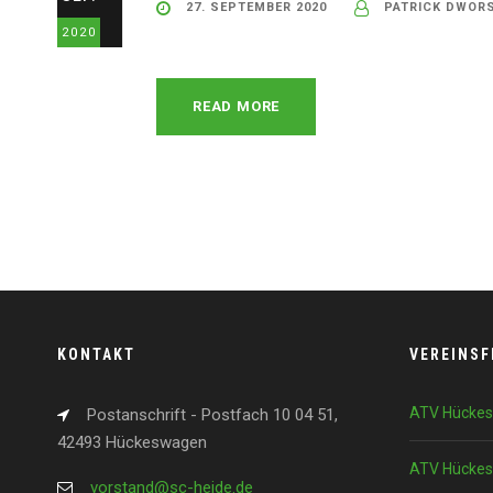
27. SEPTEMBER 2020
PATRICK DWORS
2020
READ MORE
KONTAKT
VEREINS
ATV Hückes
Postanschrift - Postfach 10 04 51,
42493 Hückeswagen
ATV Hückes
vorstand@sc-heide.de