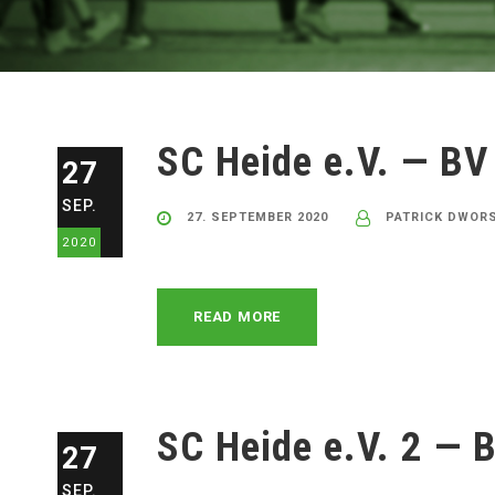
SC Heide e.V. — BV
27
SEP.
27. SEPTEMBER 2020
PATRICK DWORS
2020
READ MORE
SC Heide e.V. 2 — 
27
SEP.