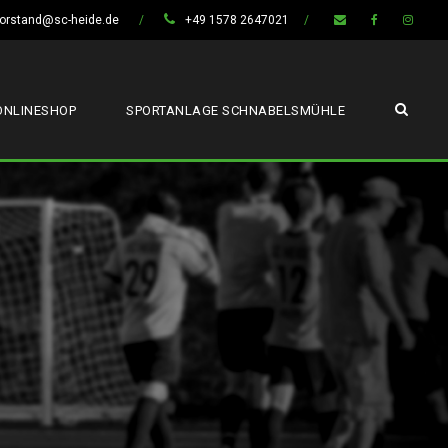
orstand@sc-heide.de
/
+49 1578 2647021
/
ONLINESHOP
SPORTANLAGE SCHNABELSMÜHLE